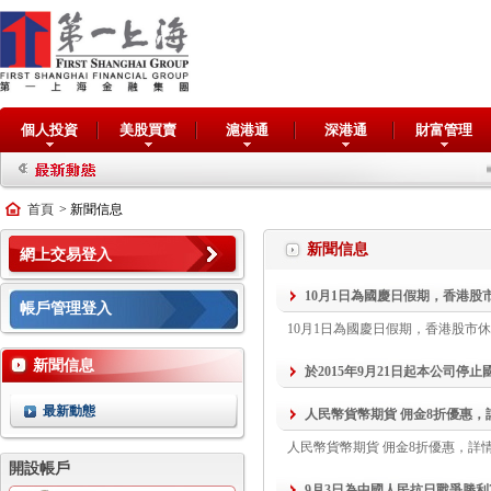
個人投資
美股買賣
滬港通
深港通
財富管理
首頁
> 新聞信息
新聞信息
網上交易登入
10月1日為國慶日假期，香港股
帳戶管理登入
10月1日為國慶日假期，香港股市
新聞信息
於2015年9月21日起本公司停止國
882 1066，通過電話下單
最新動態
人民幣貨幣期貨 佣金8折優惠，詳情請致電
人民幣貨幣期貨 佣金8折優惠，詳情請致電客戶
開設帳戶
9月3日為中國人民抗日戰爭勝利