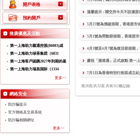
開戶表格
溫馨提示 : 聯交所今天不設滬股通交易。詳
預約開戶
NodeID=450
5月25號為佛誕假期，香港股市
推廣優惠及活動
5月1號為勞動節假期，香港股
第一上海助力颖通控股(06883)成
4月3號至4月7號為復活節假期
功
第一上海助力绿茶集团（6831
慶祝「滬港通」正式啟動 第一
HK）
第一上海客戶認購2027年到期的基
第一上海助力瑞昌国际（1334
7月1日為香港特別行政區成立
HK）
更多>>
第28頁/共32頁 共有312條記錄:
網絡安全
防詐騙提示
官方聯絡及交易系統
防詐騙相關網址
更多>>