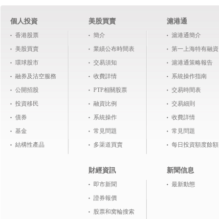
個人投資
美股買賣
滬港通
香港股票
簡介
滬港通簡介
美股買賣
業績公布時間表
第一上海特有融資
環球股市
交易須知
滬港通策略報告
融券及沽空服務
收費詳情
系統操作指南
公開招股
PTP相關股票
交易時間表
投資移民
融資比例
交易細則
債券
系統操作
收費詳情
基金
常見問題
常見問題
結構性產品
多渠道買賣
每日投資額度餘額
財經資訊
新聞信息
即市新聞
最新動態
證券報價
股票和窝輪搜索