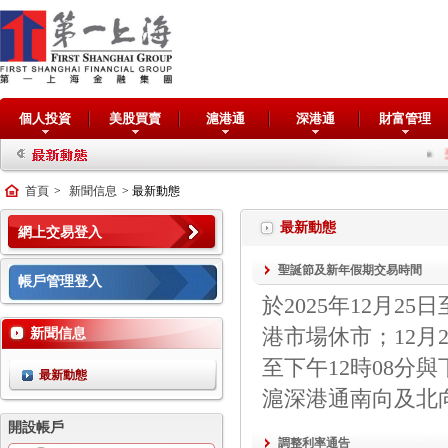
個人投資
美股買賣
滬港通
深港通
財富管理
交易系統
首頁
>
新聞信息
> 最新動態
最新動態
網上交易登入
聖誕節及新年假期交易時間
帳戶管理登入
於2025年12月2
港市場休市；12月
新聞信息
至下午12時08分
最新動態
滬深港通南向及北
開設帳戶
調整利率通告