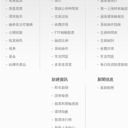
香港股票
簡介
滬港通簡介
美股買賣
業績公布時間表
第一上海特有融資
環球股市
交易須知
滬港通策略報告
融券及沽空服務
收費詳情
系統操作指南
公開招股
PTP相關股票
交易時間表
投資移民
融資比例
交易細則
債券
系統操作
收費詳情
基金
常見問題
常見問題
結構性產品
多渠道買賣
每日投資額度餘額
財經資訊
新聞信息
即市新聞
最新動態
證券報價
股票和窝輪搜索
環球指數
股票排行榜
新股上市中心