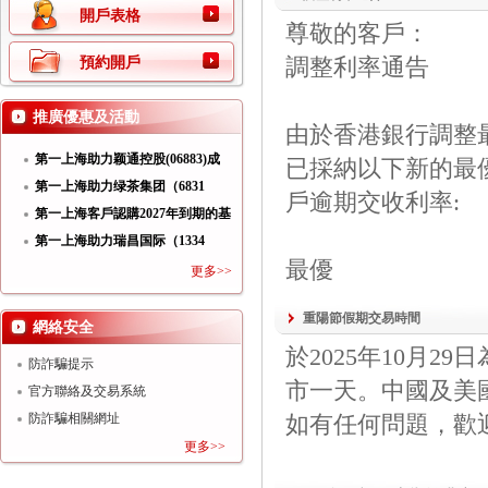
開戶表格
尊敬的客戶：
調整利率通告
預約開戶
推廣優惠及活動
由於香港銀行調整最
第一上海助力颖通控股(06883)成
已採納以下新的最
功
第一上海助力绿茶集团（6831
戶逾期交收利率:
HK）
第一上海客戶認購2027年到期的基
第一上海助力瑞昌国际（1334
最優
HK）
更多>>
重陽節假期交易時間
網絡安全
於2025年10月
防詐騙提示
市一天。中國及美
官方聯絡及交易系統
防詐騙相關網址
如有任何問題，歡迎與我們
更多>>