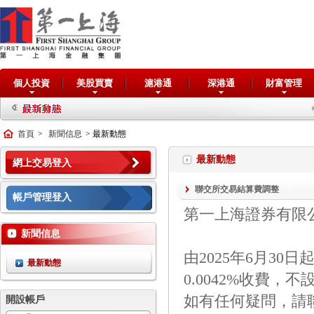
個人投資
美股買賣
滬港通
深港通
財富管理
交
首頁
>
新聞信息
> 最新動態
最新動態
網上交易登入
聯交所交易結算費調整
帳戶管理登入
第一上海證券有限
新聞信息
由2025年6月3
最新動態
0.0042%收費，不
如有任何疑問，請
開設帳戶