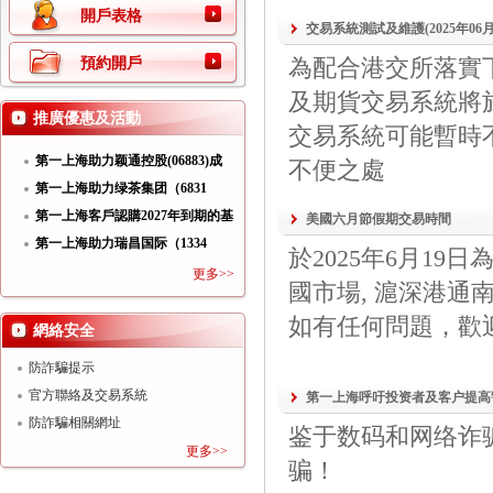
開戶表格
交易系統測試及維護(2025年06
為配合港交所落實
預約開戶
及期貨交易系統將於
推廣優惠及活動
交易系統可能暫時
第一上海助力颖通控股(06883)成
不便之處
功
第一上海助力绿茶集团（6831
HK）
第一上海客戶認購2027年到期的基
美國六月節假期交易時間
第一上海助力瑞昌国际（1334
於2025年6月1
HK）
更多>>
國市場, 滬深港通
如有任何問題，歡迎與我們
網絡安全
防詐騙提示
官方聯絡及交易系統
第一上海呼吁投资者及客户提高
防詐騙相關網址
鉴于数码和网络诈
更多>>
骗！