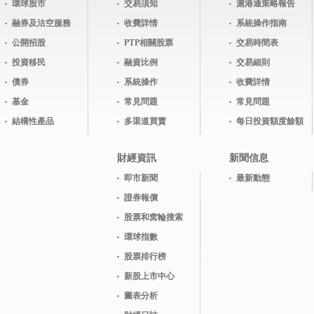
環球股市
交易須知
滬港通策略報告
融券及沽空服務
收費詳情
系統操作指南
公開招股
PTP相關股票
交易時間表
投資移民
融資比例
交易細則
債券
系統操作
收費詳情
基金
常見問題
常見問題
結構性產品
多渠道買賣
每日投資額度餘額
財經資訊
新聞信息
即市新聞
最新動態
證券報價
股票和窝輪搜索
環球指數
股票排行榜
新股上市中心
圖表分析