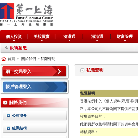
個人投資
美股買賣
滬港通
深港通
財富管理
首頁
>
關於我們
> 私隱聲明
私隱聲明
網上交易登入
帳戶管理登入
私隱聲明
香港法例中的《個人資料(私隱)條
關於我們
料，本公司則不能為閣下提供所需
公司簡介
收集資料目的：
此網頁所收集得關於閣下的資料會
組織結構
轉移資料：