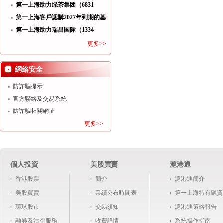
功
第一上海助力绿茶集团（6831
HK）
第一上海客戶認購2027年到期的基
第一上海助力瑞昌国际（1334
HK）
更多>>
網絡安全
防詐騙提示
官方聯絡及交易系統
防詐騙相關網址
更多>>
個人投資
美股買賣
滬港通
香港股票
簡介
滬港通簡介
美股買賣
業績公布時間表
第一上海特有融資
環球股市
交易須知
滬港通策略報告
融券及沽空服務
收費詳情
系統操作指南