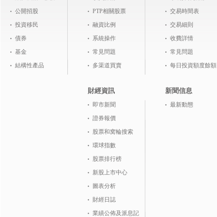
公開招股
PTP相關股票
交易時間表
投資移民
融資比例
交易細則
債券
系統操作
收費詳情
基金
常見問題
常見問題
結構性產品
多渠道買賣
每日投資額度餘額
財經資訊
新聞信息
即市新聞
最新動態
證券報價
股票和窝輪搜索
環球指數
股票排行榜
新股上市中心
圖表分析
財經日誌
業績公佈及派息記