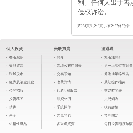
利。任何人出于善
侵权诉讼。
第228頁/共243頁 共有2427條記錄:
個人投資
美股買賣
滬港通
香港股票
簡介
滬港通簡介
美股買賣
業績公布時間表
第一上海特有融資
環球股市
交易須知
滬港通策略報告
融券及沽空服務
收費詳情
系統操作指南
公開招股
PTP相關股票
交易時間表
投資移民
融資比例
交易細則
債券
系統操作
收費詳情
基金
常見問題
常見問題
結構性產品
多渠道買賣
每日投資額度餘額