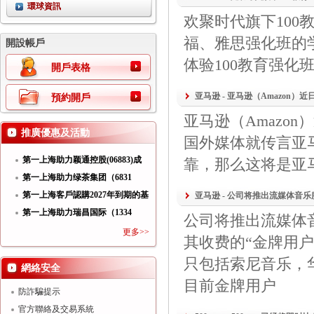
環球資訊
欢聚时代旗下100
福、雅思强化班的学
開設帳戶
体验100教育强化
開戶表格
亚马逊 - 亚马逊（Amazon）近日在T
預約開戶
亚马逊（Amazon
推廣優惠及活動
国外媒体就传言亚
第一上海助力颖通控股(06883)成
靠，那么这将是亚
功
第一上海助力绿茶集团（6831
HK）
第一上海客戶認購2027年到期的基
亚马逊 - 公司将推出流媒体音乐服务Pr
第一上海助力瑞昌国际（1334
公司将推出流媒体音乐
HK）
更多>>
其收费的“金牌用户”
只包括索尼音乐，
網絡安全
目前金牌用户
防詐騙提示
官方聯絡及交易系統