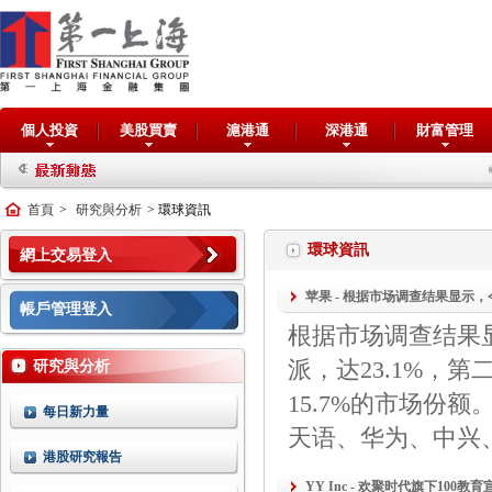
個人投資
美股買賣
滬港通
深港通
財富管理
交
首頁
>
研究與分析
> 環球資訊
環球資訊
網上交易登入
苹果 - 根据市场调查结果显示，今年
帳戶管理登入
根据市场调查结果显
派，达23.1%，
研究與分析
15.7%的市场份
每日新力量
天语、华为、中兴
港股研究報告
YY Inc - 欢聚时代旗下100教育