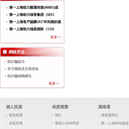
第一上海助力颖通控股(06883)成
功
第一上海助力绿茶集团（6831
HK）
第一上海客戶認購2027年到期的基
第一上海助力瑞昌国际（1334
HK）
更多>>
網絡安全
防詐騙提示
官方聯絡及交易系統
防詐騙相關網址
更多>>
個人投資
美股買賣
滬港通
香港股票
簡介
滬港通簡介
美股買賣
業績公布時間表
第一上海特有融資