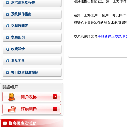
滬港通推出如箭在弦
, 第一上海作
滬港通策略報告
系統操作指南
在第一上海開戶
,一個戶口可以操作
股等給予高達50%的融資比例,讓您
交易時間表
交易系統請參考
全股通網上交易/專
交易細則
收費詳情
常見問題
每日投資額度餘額
開設帳戶
開戶表格
預約開戶
推廣優惠及活動