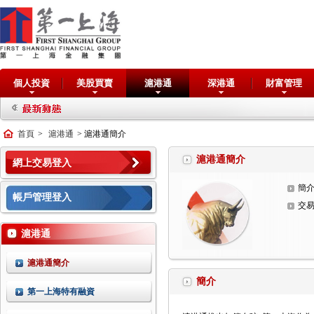
個人投資
美股買賣
滬港通
深港通
財富管理
首頁
>
滬港通
> 滬港通簡介
滬港通簡介
網上交易登入
簡
帳戶管理登入
交
滬港通
滬港通簡介
簡介
第一上海特有融資