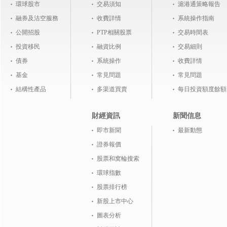
環球股市
交易須知
滬港通策略報告
融券及沽空服務
收費詳情
系統操作指南
公開招股
PTP相關股票
交易時間表
投資移民
融資比例
交易細則
債券
系統操作
收費詳情
基金
常見問題
常見問題
結構性產品
多渠道買賣
每日投資額度餘額
財經資訊
新聞信息
即市新聞
最新動態
證券報價
股票和窝輪搜索
環球指數
股票排行榜
新股上市中心
圖表分析