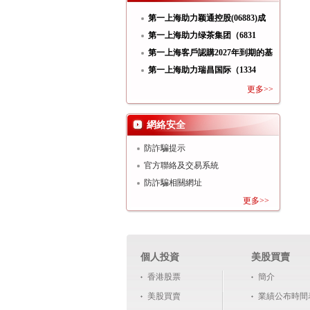
第一上海助力颖通控股(06883)成
功
第一上海助力绿茶集团（6831
HK）
第一上海客戶認購2027年到期的基
第一上海助力瑞昌国际（1334
HK）
更多>>
網絡安全
防詐騙提示
官方聯絡及交易系統
防詐騙相關網址
更多>>
個人投資
美股買賣
香港股票
簡介
美股買賣
業績公布時間