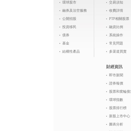
環球股市
交易須知
融券及沽空服務
收費詳情
公開招股
PTP相關股票
投資移民
融資比例
債券
系統操作
基金
常見問題
結構性產品
多渠道買賣
財經資訊
即市新聞
證券報價
股票和窝輪搜
環球指數
股票排行榜
新股上市中心
圖表分析