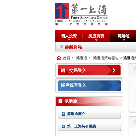
個人投資
美股買賣
滬港通
首頁
>
滬港通
>
滬港通策略報告
> 滬港通
網上交易登入
帳戶管理登入
滬港通
滬港通簡介
第一上海特有融資