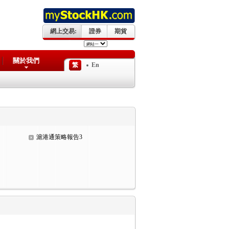
網上交易:
證券
期貨
關於我們
繁
En
滬港通策略報告3