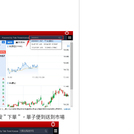
，按＂下單＂，單子便到送到巿場