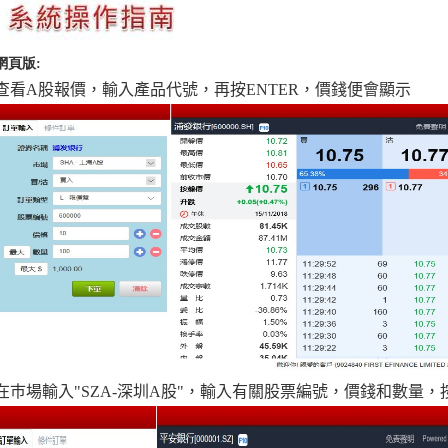
網頁版:
查看
A
股報價，輸入產品代號，再按ENTER，價錢便會顯示
在巿場輸入"SZA-深圳A股"，輸入有關股票編號，價錢和數量