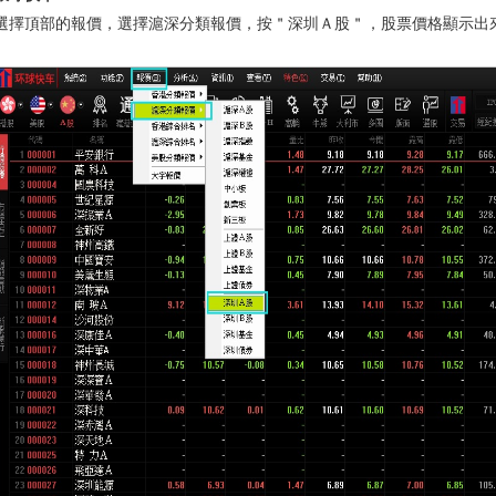
選擇頂部的報價，選擇滬深分類報價，按＂深圳Ａ股＂，股票價格顯示出