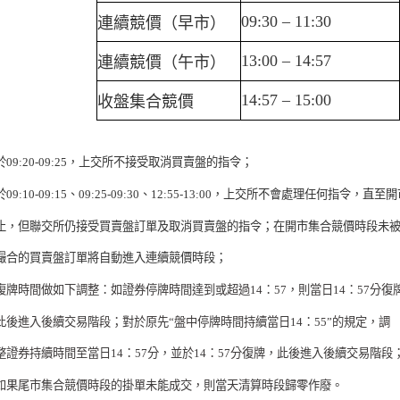
09:30
–
11:30
連續競價（早市）
13:00
–
14:57
連續競價（午市）
14:57
–
15:00
收盤集合競價
於
09:20-09:25
，上交所不接受取消買賣盤的指令；
於
09:10-09:15
、
09:25-09:30
、
12:55-13:00
，上交所不會處理任何指令，直至開
止，
但聯交所仍接受買賣盤訂單及取消買賣盤的指令；在開市集合競價時段未
撮合的買
賣盤訂單將自動進入連續競價時段；
復牌時間做如下調整：如證券停牌時間達到或超過
14
：
57
，則當日
14
：
57
分復
此後
進入後續交易階段；對於原先“盤中停牌時間持續當日
14
：
55”
的規定，調
整
證券持續
時間至當日
14
：
57
分，並於
14
：
57
分復牌，此後進入後續交易階段
如果尾市集合競價時段的掛單未能成交，則當天清算時段歸零作廢。