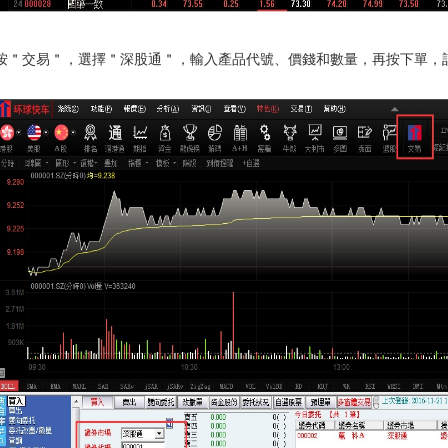
按＂交易＂，選擇＂深股通＂，輸入產品代號、價錢和數量，再按下單，