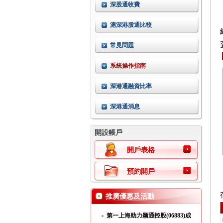
深股通收費
滬深港股通比較
常見問題
系統操作指南
深港通融資比率
深港通消息
開設帳戶
開戶表格
預約開戶
推廣優惠及活動
第一上海助力颖通控股(06883)成