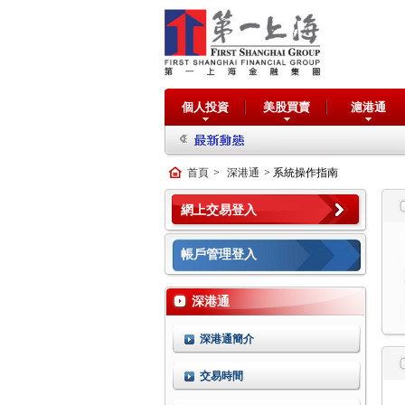
個人投資
美股買賣
滬港通
首頁
>
深港通
> 系統操作指南
網上交易登入
帳戶管理登入
深港通
深港通簡介
交易時間