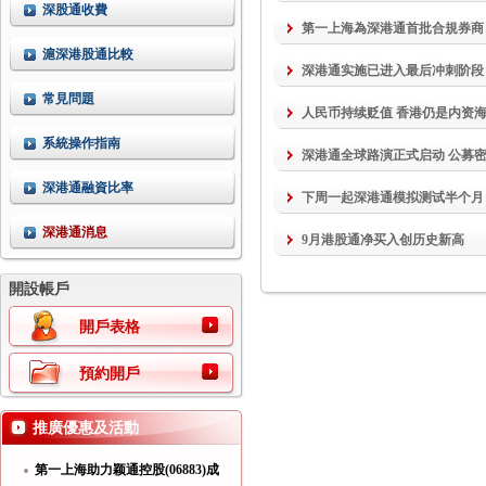
深股通收費
第一上海為深港通首批合規券商
滬深港股通比較
深港通实施已进入最后冲刺阶段
常見問題
人民币持续贬值 香港仍是内资
系統操作指南
深港通全球路演正式启动 公募
深港通融資比率
下周一起深港通模拟测试半个月 
深港通消息
9月港股通净买入创历史新高
開設帳戶
開戶表格
預約開戶
推廣優惠及活動
第一上海助力颖通控股(06883)成