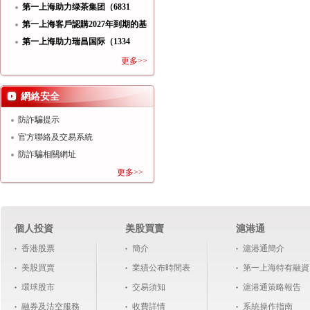
功
第一上海助力绿茶集团（6831
HK）
第一上海客戶認購2027年到期的基
第一上海助力瑞昌国际（1334
HK）
更多>>
網絡安全
防詐騙提示
官方聯絡及交易系統
防詐騙相關網址
更多>>
個人投資
美股買賣
滬港通
香港股票
簡介
滬港通簡介
美股買賣
業績公布時間表
第一上海特有融資
環球股市
交易須知
滬港通策略報告
融券及沽空服務
收費詳情
系統操作指南