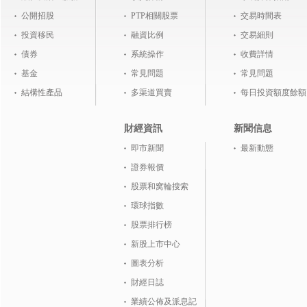
公開招股
PTP相關股票
交易時間表
投資移民
融資比例
交易細則
債券
系統操作
收費詳情
基金
常見問題
常見問題
結構性產品
多渠道買賣
每日投資額度餘額
財經資訊
新聞信息
即市新聞
最新動態
證券報價
股票和窝輪搜索
環球指數
股票排行榜
新股上市中心
圖表分析
財經日誌
業績公佈及派息記