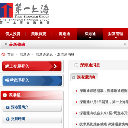
個人投資
美股買賣
滬港通
深港通
財富管理
抽
首頁
>
深港通
>
深港通消息
> 深港通消息
深港通消息
網上交易登入
深港通消息
帳戶管理登入
深港通即將開車，與滬港通細則
深港通
深港通12月5日開通，第一上海
深港通簡介
深港通有机会未来1至2周宣布开
交易時間
技术系统准备就绪 深港通最快