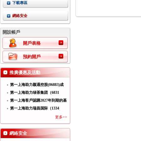
下載專區
網絡安全
開設帳戶
開戶表格
預約開戶
推廣優惠及活動
第一上海助力颖通控股(06883)成
功
第一上海助力绿茶集团（6831
HK）
第一上海客戶認購2027年到期的基
第一上海助力瑞昌国际（1334
HK）
更多>>
網絡安全