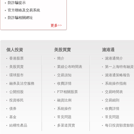
防詐騙提示
官方聯絡及交易系統
防詐騙相關網址
更多>>
個人投資
美股買賣
滬港通
香港股票
簡介
滬港通簡介
美股買賣
業績公布時間表
第一上海特有融資
環球股市
交易須知
滬港通策略報告
融券及沽空服務
收費詳情
系統操作指南
公開招股
PTP相關股票
交易時間表
投資移民
融資比例
交易細則
債券
系統操作
收費詳情
基金
常見問題
常見問題
結構性產品
多渠道買賣
每日投資額度餘額