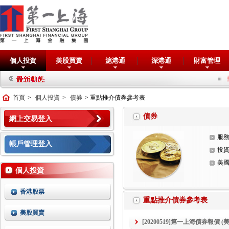
個人投資
美股買賣
滬港通
深港通
財富管理
抽新
首頁
>
個人投資
>
債券
> 重點推介債券參考表
債券
網上交易登入
服
帳戶管理登入
投
美
個人投資
香港股票
重點推介債券參考表
美股買賣
[20200519]第一上海債券報價 