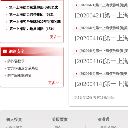
[20200421]第一上海債券報價
第一上海助力颖通控股(06883)成
[20200421]第
功
第一上海助力绿茶集团（6831
HK）
第一上海客戶認購2027年到期的基
[20200416]第一上海債券報價
第一上海助力瑞昌国际（1334
HK）
[20200416]第
更多>>
[20200416]第一上海債券報價 
網絡安全
[20200416]第
防詐騙提示
官方聯絡及交易系統
[20200414]第一上海債券報價
防詐騙相關網址
[20200414]第
更多>>
第1頁/共2頁 共有11條記錄:
個人投資
美股買賣
滬港通
香港股票
簡介
滬港通簡介