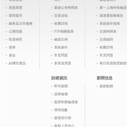
美股買賣
業績公布時間表
第一上海特有融資
環球股市
交易須知
滬港通策略報告
融券及沽空服務
收費詳情
系統操作指南
公開招股
PTP相關股票
交易時間表
投資移民
融資比例
交易細則
債券
系統操作
收費詳情
基金
常見問題
常見問題
結構性產品
多渠道買賣
每日投資額度餘額
財經資訊
新聞信息
即市新聞
最新動態
證券報價
股票和窝輪搜索
環球指數
股票排行榜
新股上市中心