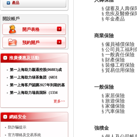
產品
§
儲蓄及人壽保
§
危疾及醫療保
§
年金產品
開設帳戶
開戶表格
商業保險
預約開戶
§
僱員補償保險
§
公司員工福利
§
一般責任保險
推廣優惠及活動
§
財產保險
§
裝修工程保險
§
貿易信用保險
第一上海助力颖通控股(06883)成
功
第一上海助力绿茶集团（6831
HK）
第一上海客戶認購2027年到期的基
一般保險
第一上海助力瑞昌国际（1334
§
家居保險
§
旅遊保險
HK）
更多>>
§
家傭保險
§
汽車保險
網絡安全
防詐騙提示
強積金
官方聯絡及交易系統
§
個人及公司帳