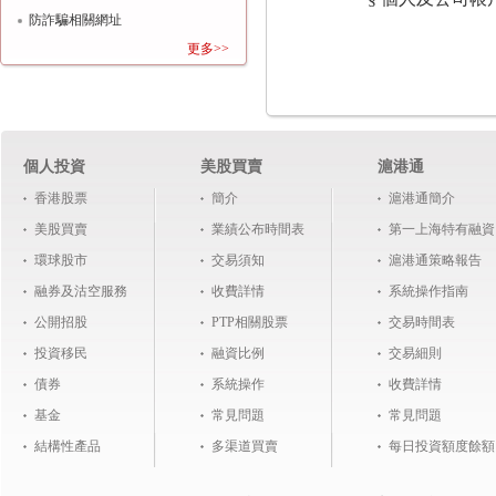
防詐騙相關網址
更多>>
個人投資
美股買賣
滬港通
香港股票
簡介
滬港通簡介
美股買賣
業績公布時間表
第一上海特有融資
環球股市
交易須知
滬港通策略報告
融券及沽空服務
收費詳情
系統操作指南
公開招股
PTP相關股票
交易時間表
投資移民
融資比例
交易細則
債券
系統操作
收費詳情
基金
常見問題
常見問題
結構性產品
多渠道買賣
每日投資額度餘額