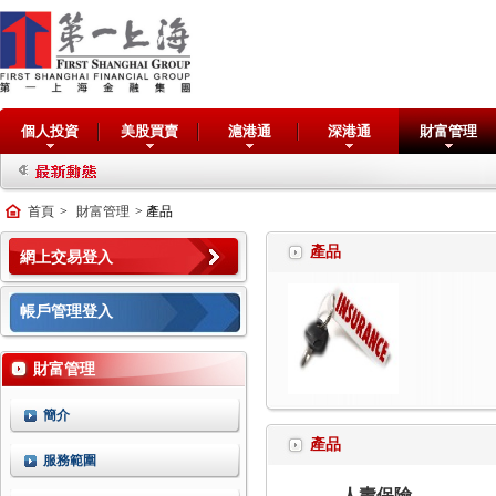
個人投資
美股買賣
滬港通
深港通
財富管理
首頁
>
財富管理
> 產品
產品
網上交易登入
帳戶管理登入
財富管理
簡介
產品
服務範圍
人壽保險