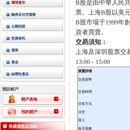
B股是由中華人民
環球股市
票。上海B股以美
融券及沽空服務
B股市場于1999
公開招股
資者買賣。
投資移民
交易須知：
債券
上海及深圳股票交易所
13:00 - 15:00
基金
買賣詳情
結構性產品
交易貨幣
開設帳戶
交易時間
開戶表格
交收方法
預約開戶
沽空
買入
推廣優惠及活動
每手股數