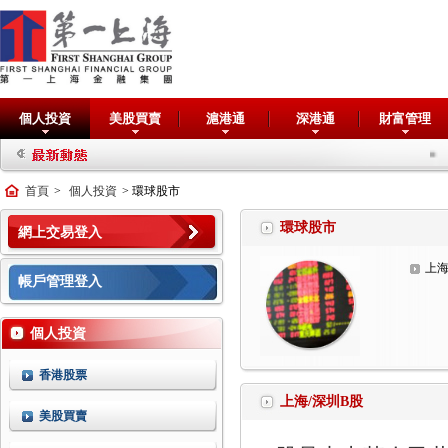
個人投資
美股買賣
滬港通
深港通
財富管理
交易系
首頁
>
個人投資
> 環球股市
環球股市
網上交易登入
上海
帳戶管理登入
個人投資
香港股票
上海/深圳B股
美股買賣