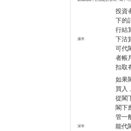
投資
下的
行結
下沽
滬市
可代
者帳
扣取
如果
買入
從閣
閣下
管一
能代
深市