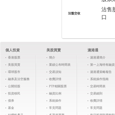
沽售
沽盤交收
口
個人投資
美股買賣
滬港通
香港股票
簡介
滬港通簡介
美股買賣
業績公布時間表
第一上海特有融資
環球股市
交易須知
滬港通策略報告
融券及沽空服務
收費詳情
系統操作指南
公開招股
PTP相關股票
交易時間表
投資移民
融資比例
交易細則
債券
系統操作
收費詳情
基金
常見問題
常見問題