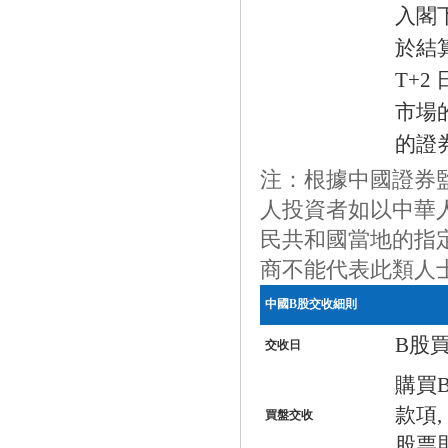
入閣
於結
T+
市場
的證
注：根據中國證券
人投資者如以中華
民共和國當地的指
商不能代表此類人
中國
B
股交收細則
B
股
交收日
購買
款項
,
買盤交收
股票