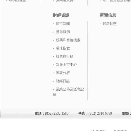
結構性產品
多渠道買賣
每日投資額度餘額
財經資訊
新聞信息
即市新聞
最新動態
證券報價
股票和窝輪搜索
環球指數
股票排行榜
新股上市中心
圖表分析
財經日誌
業績公佈及派息記
錄
電話：
(852) 2532 1580
傳真：
(852) 2810 6789
電郵