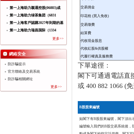
交易佣金
第一上海助力颖通控股(06883)成
功
第一上海助力绿茶集团（6831
印花稅
(
買入免收
)
HK）
第一上海客戶認購2027年到期的基
交易徵費
第一上海助力瑞昌国际（1334
結算費
HK）
更多>>
代收現金股息
代收紅股&供股權
網絡安全
代履行權責及服務費
下單途徑：
防詐騙提示
官方聯絡及交易系統
閣下可通過電話直接向客
防詐騙相關網址
或 400 882 106
更多>>
B
股股東編號
如閣下有B股股東編號，閣下須出
編號輸入我們的B股交易系統後，
動成為閣下的指定託管商。閣下可