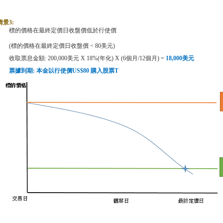
情景
3:
標的價格在最終定價日收盤價低於行使價
(
標的價格在最終定價日收盤價
< 80
美元
)
收取票息金額
: 200,000
美元
X 18%(
年化
) X (6
個月
/12
個月
) =
18,000
美元
票據到期
:
本金以行使價
US$80
購入股票
T