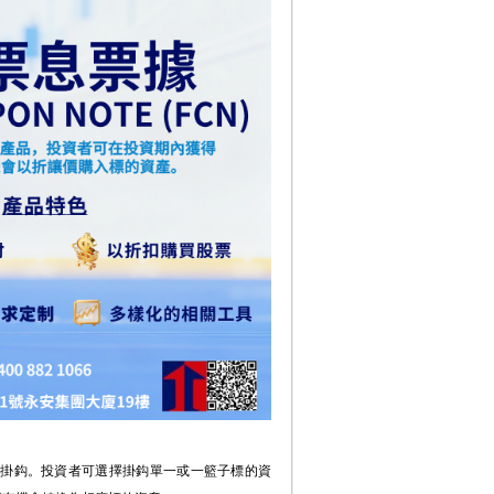
)
掛鈎。投資者可選擇掛鈎單一或一籃子標的資