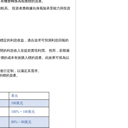
更有機會轉換為相應標的資產。
較高。 投資者應根據自身風險承受能力與投資
穩定的利息收益，適合追求可預測利息回報的
間的利息收入並提前實現利潤。 然而，若期滿
市價的成本有效購入標的資產。此效果可視為以
進行定制，以滿足其需求。
的標的資產。
美元
100
美元
100% = 100
美元
80% = 80
美元