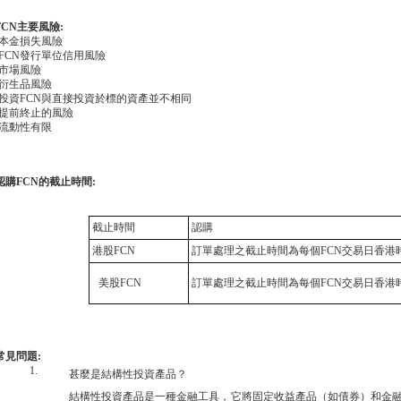
FCN
主要風險
:
本金損失風險
FCN
發行單位信用風險
市場風險
衍生品風險
投資
FCN
與直接投資於標的資產並不相同
提前終止的風險
流動性有限
認購
FCN
的截止時間
:
截止時間
認購
港股
FCN
訂單處理之截止時間為每個
FCN
交易日香港
美股
FCN
訂單處理之截止時間為每個
FCN
交易日香港
常見問題
:
1.
甚麼是結構性投資產品？
結構性投資產品是一種金融工具，它將固定收益產品（如債券）和金