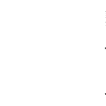
·
·
·
·
·
·
·