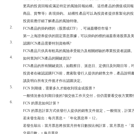
更高的投資回報或滿足特定的風險回報結構。
這些產品的價值或回報
商品、貨幣等）表現掛鈎。
結構性產品可以為投資者提供客製化的投
投資前應仔細了解產品的風險特徵。
2.
FCN
產品的掛鈎標的（股票或
ETF
），可涵蓋哪些市場？
第一上海證券提供的固定票息票據，可以掛鈎的標的涵蓋香港股票及
3.
認購
FCN
產品需要特別資格嗎
?
FCN
產品只供具有較高的風險承受能力及相關經驗的專業投資者認購
4.
如何查詢
FCN
產品的關鍵資訊
?
FCN
產品的所有關鍵資訊，如觀察日、派息日、定價日及到期日等，
投資者在確認認購
FCN
前
，
應
索取發行人提供的銷售文件，產品說明
讀
及明
白
所
有
文
件
後才作出
認購
決
定。
5.
FCN
到期後，需要多久才能收到現金或股票？
一般情況會在到期日後的7個交收工作天交付，但仍需要看交收方實際
6.
FCN
的票息如何計算？
FCN
的票息計算方式依發行人提供的銷售文件規定，一般情況，計算
若未發生敲出：每月票息 = 「年化票息率 ÷ 12」
若發生敲出：當月票息將按當月持有日數按比例計算，當月票息 =「當
交易日數」× 每月票息。