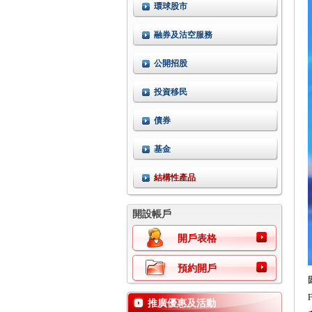
環球股市
融券及沽空服務
公開招股
投資移民
債券
基金
結構性產品
開設帳戶
開戶表格
預約開戶
推廣優惠及活動