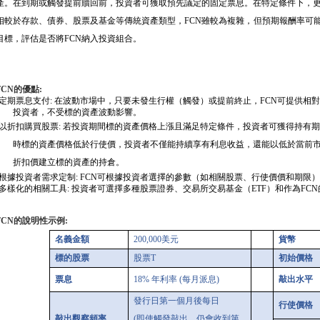
產。在到期或觸發提前贖回前，投資者可獲取預先議定的固定票息。在特定條件下，
相較於存款、債券、股票及基金等傳統資產類型，
FCN
雖較為複雜，但預期報酬率可能
目標，評估是否將
FCN
納入投資組合。
FCN
的優點
:
定期票息支付
:
在波動市場中，只要未發生行權（觸發）或提前終止，
FCN
可提供相對
投資者，不受標的資產波動影響。
以折扣購買股票
:
若投資期間標的資產價格上漲且滿足特定條件，投資者可獲得持有期
時標的資產價格低於行使價，投資者不僅能持續享有利息收益，還能以低於當前
折扣價建立標的資產的持倉。
根據投資者需求定制
: FCN
可根據投資者選擇的參數（如相關股票、行使價價和期限）
多樣化的相關工具
:
投資者可選擇多種股票證券、交易所交易基金（
ETF
）和作為
FCN
FCN
的說明性示例
:
名義金額
200,000
美元
貨幣
標的股票
股票
T
初始價格
票息
18%
年利率
(
每月派息
)
敲出水平
發行日第一個月後每日
行使價格
敲出觀察頻率
(
即使觸發敲出，仍會收到第