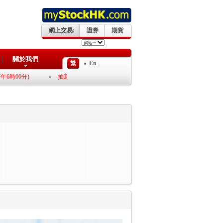
網上交易:
證券
期貨
關於我們
繁
En
抽新股享0利息優惠 “第一上海交易宝+APP 限定”