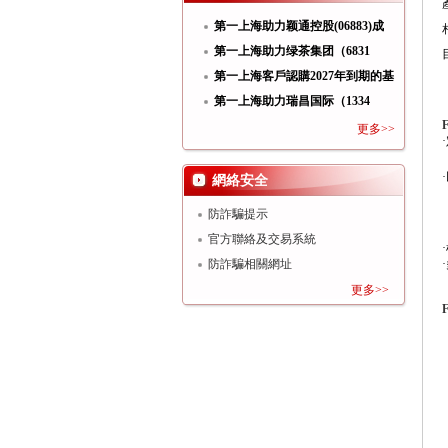
第一上海助力颖通控股(06883)成
功
第一上海助力绿茶集团（6831
HK）
第一上海客戶認購2027年到期的基
第一上海助力瑞昌国际（1334
HK）
更多>>
·
·
網絡安全
防詐騙提示
官方聯絡及交易系統
·
·
防詐騙相關網址
更多>>