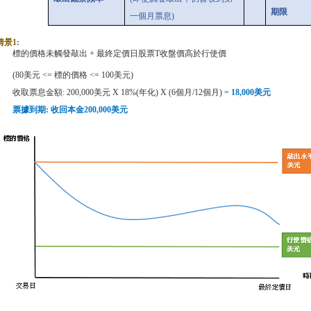
期限
一個月票息
)
情景
1:
標的價格未觸發敲出
+
最終定價日股票
T
收盤價高於行使價
(80
美元
<=
標的價格
<= 100
美元
)
收取票息金額
: 200,000
美元
X 18%(
年化
) X (6
個月
/12
個月
) =
18,000
美元
票據到期
:
收回本金
200,000
美元