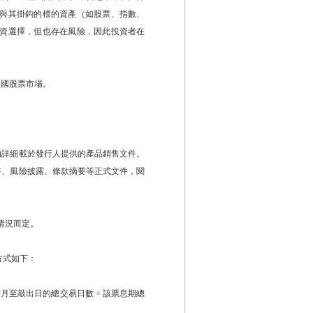
與其掛鈎的標的資產（如股票、指數、
資選擇，但也存在風險，因此投資者在
美國股票市場。
。
均詳細載於發行人提供的產品銷售文件。
書、風險披露、條款摘要等正式文件，
閱
情況而定。
方式如下：
月至敲出日的總交易日數 ÷ 該票息期總