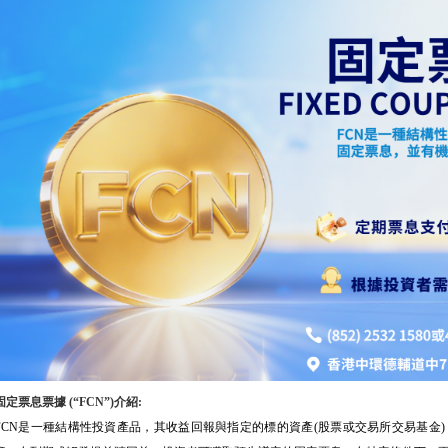
固定票息票據
(“FCN”)
介紹
:
FCN
是一種結構性投資產品，其收益回報與指定的標的資產
(
股票或交易所交易基金