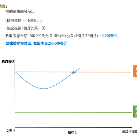
情景
2:
標的價格觸發敲出
(
標的價格
>= 100
美元
)
(
假設在第
2
個月的第一天
)
收取票息金額
: 200,000
美元
X 18%(
年化
) X (1
個月
/12
個月
) =
3,000
美元
票據被提前贖回
:
收回本金
200,000
美元