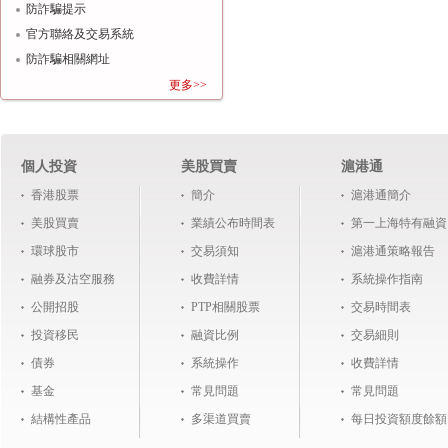
防詐騙提示
官方聯絡及交易系統
防詐騙相關網址
更多>>
個人投資
美股買賣
滬港通
香港股票
簡介
滬港通簡介
美股買賣
業績公布時間表
第一上海特有融資
環球股市
交易須知
滬港通策略報告
融券及沽空服務
收費詳情
系統操作指南
公開招股
PTP相關股票
交易時間表
投資移民
融資比例
交易細則
債券
系統操作
收費詳情
基金
常見問題
常見問題
結構性產品
多渠道買賣
每日投資額度餘額