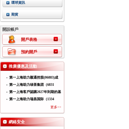
環球資訊
期貨
開設帳戶
開戶表格
預約開戶
推廣優惠及活動
第一上海助力颖通控股(06883)成
功
第一上海助力绿茶集团（6831
HK）
第一上海客戶認購2027年到期的基
第一上海助力瑞昌国际（1334
HK）
更多>>
網絡安全