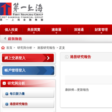
個人投資
美股買賣
滬港通
深港通
財富管理
首頁
>
研究與分析
>
港股研究報告
> 正文
港股研究報告
網上交易登入
帳戶管理登入
研究與分析
康師傅---更新報告
每日新力量
港股研究報告