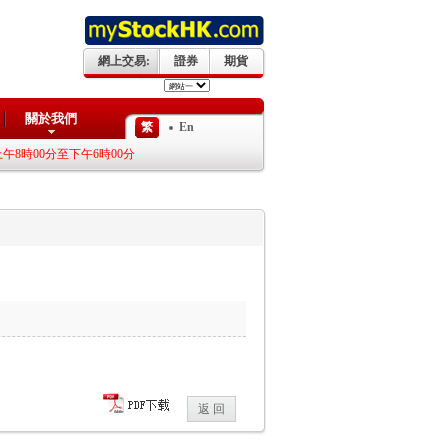
網上交易:
證券
期貨
關於我們
繁
En
時00分至下午6時00分)
抽新股享0利息優惠 “第一上海交易宝+APP 限定”
返 回