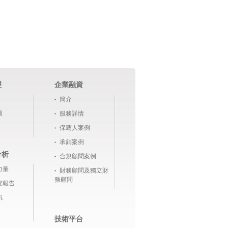
理
企業融資
簡介
圍
服務詳情
保薦人案例
承銷案例
分析
合規顧問案例
力量
財務顧問及獨立財
務顧問
究報告
訊
技術平台