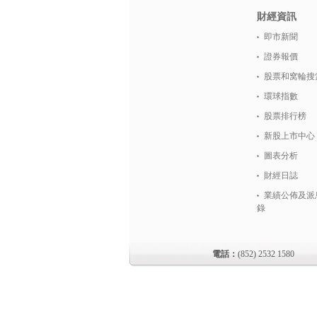
財經資訊
即市新聞
證券報價
股票和窝輪搜
環球指數
股票排行榜
新股上市中心
圖表分析
財經日誌
業績公佈及派
錄
電話：
(852) 2532 1580