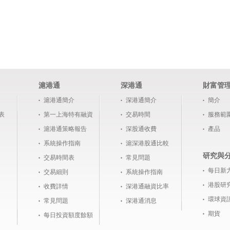
滬港通
深港通
財富管
滬港通簡介
深港通簡介
簡介
表
第一上海特有融資
交易時間
服務範
滬港通策略報告
深股通收費
產品
系統操作指南
滬深港股通比較
研究與
交易時間表
常見問題
每日新
交易細則
系統操作指南
港股研
收費詳情
深港通融資比率
環球資
常見問題
深港通消息
期貨
每日投資額度餘額