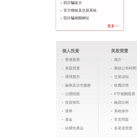
防詐騙提示
官方聯絡及交易系統
防詐騙相關網址
更多>>
個人投資
美股買賣
香港股票
簡介
美股買賣
業績公布時間
環球股市
交易須知
融券及沽空服務
收費詳情
公開招股
PTP相關股票
投資移民
融資比例
債券
系統操作
基金
常見問題
結構性產品
多渠道買賣