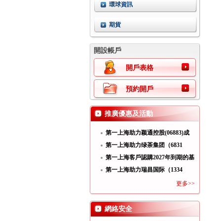
環球資訊
期貨
開設帳戶
開戶表格
預約開戶
推廣優惠及活動
第一上海助力颖通控股(06883)成
功
第一上海助力绿茶集团（6831
HK）
第一上海客戶認購2027年到期的基
第一上海助力瑞昌国际（1334
HK）
更多>>
網絡安全