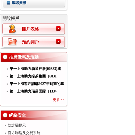
環球資訊
開設帳戶
開戶表格
預約開戶
推廣優惠及活動
第一上海助力颖通控股(06883)成
功
第一上海助力绿茶集团（6831
HK）
第一上海客戶認購2027年到期的基
第一上海助力瑞昌国际（1334
HK）
更多>>
網絡安全
防詐騙提示
官方聯絡及交易系統