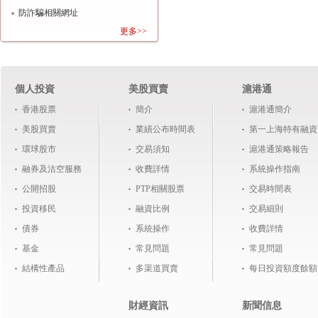
防詐騙相關網址
更多>>
個人投資
美股買賣
滬港通
香港股票
簡介
滬港通簡介
美股買賣
業績公布時間表
第一上海特有融資
環球股市
交易須知
滬港通策略報告
融券及沽空服務
收費詳情
系統操作指南
公開招股
PTP相關股票
交易時間表
投資移民
融資比例
交易細則
債券
系統操作
收費詳情
基金
常見問題
常見問題
結構性產品
多渠道買賣
每日投資額度餘額
財經資訊
新聞信息