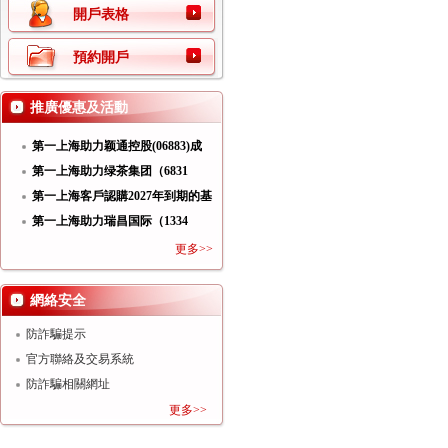
開戶表格
預約開戶
推廣優惠及活動
第一上海助力颖通控股(06883)成
功
第一上海助力绿茶集团（6831
HK）
第一上海客戶認購2027年到期的基
第一上海助力瑞昌国际（1334
HK）
更多>>
網絡安全
防詐騙提示
官方聯絡及交易系統
防詐騙相關網址
更多>>