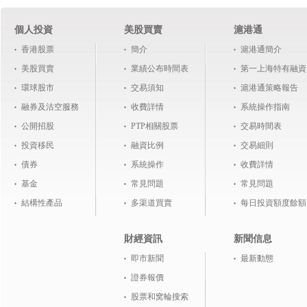
個人投資
美股買賣
滬港通
香港股票
簡介
滬港通簡介
美股買賣
業績公布時間表
第一上海特有融資
環球股市
交易須知
滬港通策略報告
融券及沽空服務
收費詳情
系統操作指南
公開招股
PTP相關股票
交易時間表
投資移民
融資比例
交易細則
債券
系統操作
收費詳情
基金
常見問題
常見問題
結構性產品
多渠道買賣
每日投資額度餘額
財經資訊
新聞信息
即市新聞
最新動態
證券報價
股票和窝輪搜索