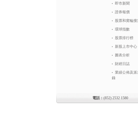
即市新聞
證券報價
股票和窝輪搜
環球指數
股票排行榜
新股上市中心
圖表分析
財經日誌
業績公佈及派
錄
電話：
(852) 2532 1580