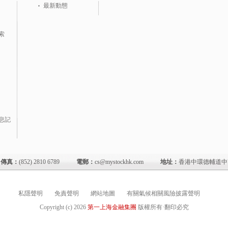
最新動態
索
息記
傳真：
(852) 2810 6789
電郵：
cs@mystockhk.com
地址：
香港中環德輔道中7
私隱聲明
免責聲明
網站地圖
有關氣候相關風險披露聲明
Copyright (c)
2026
第一上海金融集團
版權所有·翻印必究