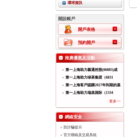
環球資訊
開設帳戶
開戶表格
預約開戶
推廣優惠及活動
第一上海助力颖通控股(06883)成
功
第一上海助力绿茶集团（6831
HK）
第一上海客戶認購2027年到期的基
第一上海助力瑞昌国际（1334
HK）
更多>>
網絡安全
防詐騙提示
官方聯絡及交易系統