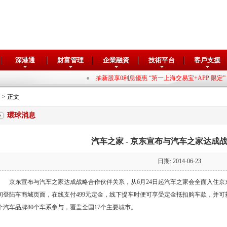
深港通
財富管理
企業融資
技術平台
客戶支援
抽新股享0利息優惠 “第一上海交易宝+APP 限定”
> 正文
環球消息
汽车之家 - 京东宣布与汽车之家达成战略
日期: 2014-06-23
京东宣布与汽车之家达成战略合作伙伴关系，从6月24日起汽车之家会全面入住京东
间登陆车商城页面，在线支付499元定金，线下提车时便可享受定金抵扣购车款，并可
个汽车品牌80个车系参与，覆盖全国17个主要城市。