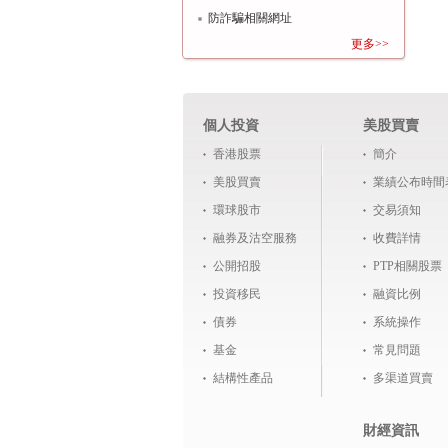
防詐騙相關網址
更多>>
個人投資
美股買賣
香港股票
簡介
美股買賣
業績公布時間
環球股市
交易須知
融券及沽空服務
收費詳情
公開招股
PTP相關股票
投資移民
融資比例
債券
系統操作
基金
常見問題
結構性產品
多渠道買賣
財經資訊