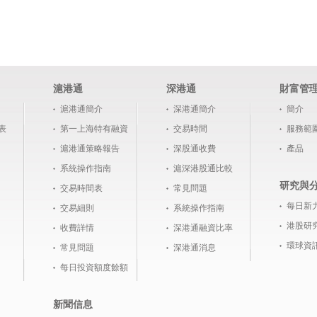
滬港通
深港通
財富管
滬港通簡介
深港通簡介
簡介
表
第一上海特有融資
交易時間
服務範
滬港通策略報告
深股通收費
產品
系統操作指南
滬深港股通比較
研究與
交易時間表
常見問題
每日新
交易細則
系統操作指南
港股研
收費詳情
深港通融資比率
環球資
常見問題
深港通消息
每日投資額度餘額
新聞信息