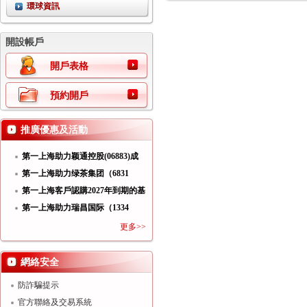
環球資訊
開設帳戶
開戶表格
預約開戶
推廣優惠及活動
第一上海助力颖通控股(06883)成
功
第一上海助力绿茶集团（6831
HK）
第一上海客戶認購2027年到期的基
第一上海助力瑞昌国际（1334
HK）
更多>>
網絡安全
防詐騙提示
官方聯絡及交易系統