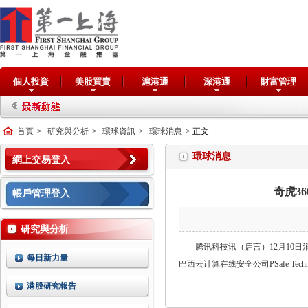
個人投資
美股買賣
滬港通
深港通
財富管理
首頁
>
研究與分析
>
環球資訊
>
環球消息
> 正文
環球消息
網上交易登入
奇虎36
帳戶管理登入
研究與分析
腾讯科技讯（启言）12月10日消
每日新力量
巴西云计算在线安全公司PSafe Techn
港股研究報告