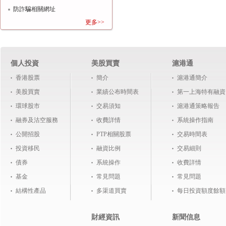
防詐騙相關網址
更多>>
個人投資
美股買賣
滬港通
香港股票
簡介
滬港通簡介
美股買賣
業績公布時間表
第一上海特有融資
環球股市
交易須知
滬港通策略報告
融券及沽空服務
收費詳情
系統操作指南
公開招股
PTP相關股票
交易時間表
投資移民
融資比例
交易細則
債券
系統操作
收費詳情
基金
常見問題
常見問題
結構性產品
多渠道買賣
每日投資額度餘額
財經資訊
新聞信息