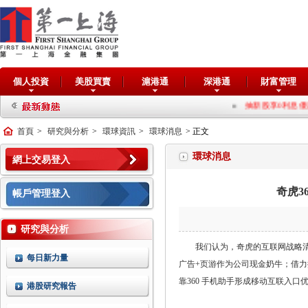
個人投資
美股買賣
滬港通
深港通
財富管理
抽新股享0利息優惠 “
首頁
>
研究與分析
>
環球資訊
>
環球消息
> 正文
環球消息
網上交易登入
奇虎3
帳戶管理登入
研究與分析
我们认为，奇虎的互联网战略清
每日新力量
广告+页游作为公司现金奶牛；借
靠360 手机助手形成移动互联入
港股研究報告