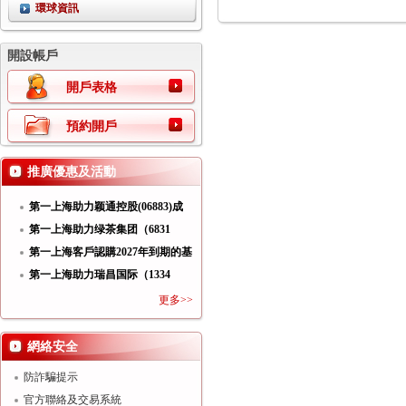
環球資訊
開設帳戶
開戶表格
預約開戶
推廣優惠及活動
第一上海助力颖通控股(06883)成
功
第一上海助力绿茶集团（6831
HK）
第一上海客戶認購2027年到期的基
第一上海助力瑞昌国际（1334
HK）
更多>>
網絡安全
防詐騙提示
官方聯絡及交易系統