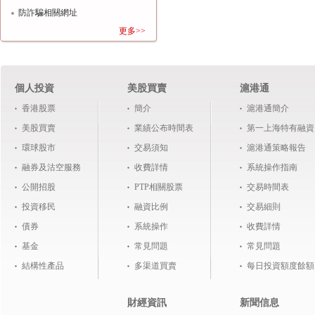
防詐騙相關網址
更多>>
個人投資
美股買賣
滬港通
香港股票
簡介
滬港通簡介
美股買賣
業績公布時間表
第一上海特有融資
環球股市
交易須知
滬港通策略報告
融券及沽空服務
收費詳情
系統操作指南
公開招股
PTP相關股票
交易時間表
投資移民
融資比例
交易細則
債券
系統操作
收費詳情
基金
常見問題
常見問題
結構性產品
多渠道買賣
每日投資額度餘額
財經資訊
新聞信息