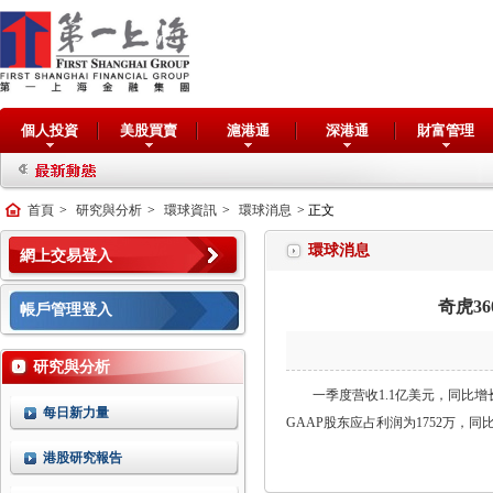
個人投資
美股買賣
滬港通
深港通
財富管理
首頁
>
研究與分析
>
環球資訊
>
環球消息
> 正文
環球消息
網上交易登入
奇虎36
帳戶管理登入
研究與分析
一季度营收1.1亿美元，同比增长5
每日新力量
GAAP股东应占利润为1752万，同比
港股研究報告