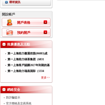
環球資訊
開設帳戶
開戶表格
預約開戶
推廣優惠及活動
第一上海助力颖通控股(06883)成
功
第一上海助力绿茶集团（6831
HK）
第一上海客戶認購2027年到期的基
第一上海助力瑞昌国际（1334
HK）
更多>>
網絡安全
防詐騙提示
官方聯絡及交易系統