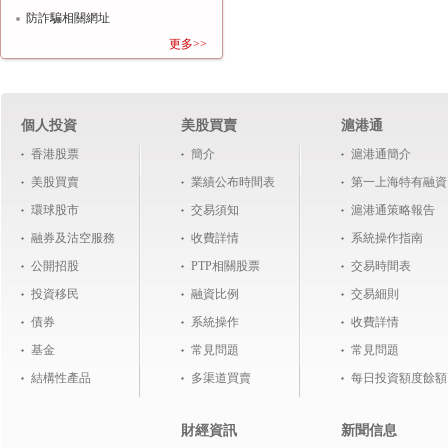
防詐騙相關網址
更多>>
個人投資
美股買賣
滬港通
香港股票
簡介
滬港通簡介
美股買賣
業績公布時間表
第一上海特有融資
環球股市
交易須知
滬港通策略報告
融券及沽空服務
收費詳情
系統操作指南
公開招股
PTP相關股票
交易時間表
投資移民
融資比例
交易細則
債券
系統操作
收費詳情
基金
常見問題
常見問題
結構性產品
多渠道買賣
每日投資額度餘額
財經資訊
新聞信息