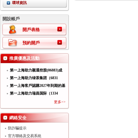
環球資訊
開設帳戶
開戶表格
預約開戶
推廣優惠及活動
第一上海助力颖通控股(06883)成
功
第一上海助力绿茶集团（6831
HK）
第一上海客戶認購2027年到期的基
第一上海助力瑞昌国际（1334
HK）
更多>>
網絡安全
防詐騙提示
官方聯絡及交易系統