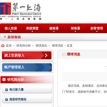
個人投資
美股買賣
滬港通
深港通
財富管理
首頁
>
研究與分析
>
環球資訊
>
環球消息
> 正文
環球消息
網上交易登入
帳戶管理登入
研究與分析
酒店无线、直销酒店、总间夜创
每日新力量
门”时表示，该影响可忽略不计。去
港股研究報告