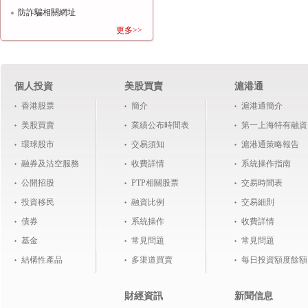
防詐騙相關網址
更多>>
個人投資
美股買賣
滬港通
香港股票
簡介
滬港通簡介
美股買賣
業績公布時間表
第一上海特有融資
環球股市
交易須知
滬港通策略報告
融券及沽空服務
收費詳情
系統操作指南
公開招股
PTP相關股票
交易時間表
投資移民
融資比例
交易細則
債券
系統操作
收費詳情
基金
常見問題
常見問題
結構性產品
多渠道買賣
每日投資額度餘額
財經資訊
新聞信息