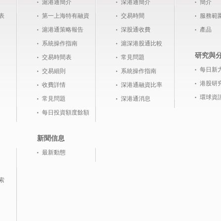
滬港通簡介
深港通簡介
簡介
表
第一上海特有融資
交易時間
服務範
滬港通策略報告
深股通收費
產品
系統操作指南
滬深港股通比較
研究與
交易時間表
常見問題
每日新
交易細則
系統操作指南
港股研
收費詳情
深港通融資比率
環球資
常見問題
深港通消息
每日投資額度餘額
新聞信息
最新動態
索