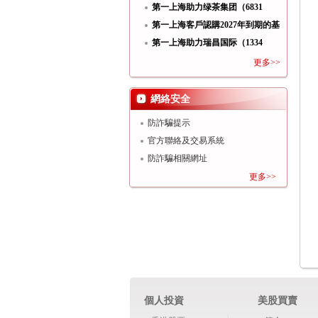
功
第一上海助力绿茶集团（6831
HK）
第一上海客戶認購2027年到期的基
第一上海助力瑞昌国际（1334
HK）
更多>>
網絡安全
防詐騙提示
官方聯絡及交易系統
防詐騙相關網址
更多>>
個人投資
美股買賣