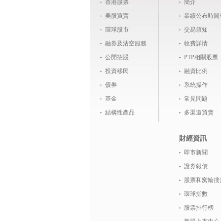
香港股票
簡介
美股買賣
業績公布時間
環球股市
交易須知
融券及沽空服務
收費詳情
公開招股
PTP相關股票
投資移民
融資比例
債券
系統操作
基金
常見問題
結構性產品
多渠道買賣
財經資訊
即市新聞
證券報價
股票和窝輪搜
環球指數
股票排行榜