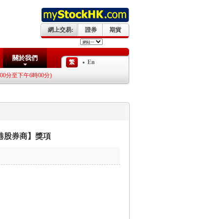
網上交易:
證券
期貨
關於我們
繁
En
下午6時00分)
抽新股享0利息優惠 “第一上海交易宝+APP 限定”
港股券商】獎項