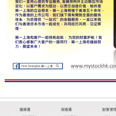
滬港通
深港通
財富管