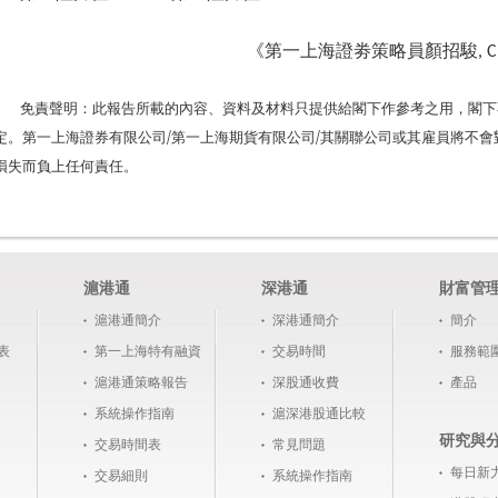
《第一上海證劵策略員顏招駿
, 
免責聲明：此報告所載的內容、資料及材料只提供給閣下作參考之用，閣下
定。第一上海證券有限公司
/
第一上海期貨有限公司
/
其關聯公司或其雇員將不會
損失而負上任何責任。
滬港通
深港通
財富管
滬港通簡介
深港通簡介
簡介
表
第一上海特有融資
交易時間
服務範
滬港通策略報告
深股通收費
產品
系統操作指南
滬深港股通比較
研究與
交易時間表
常見問題
每日新
交易細則
系統操作指南