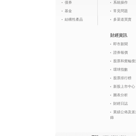
債券
系統操作
基金
常見問題
結構性產品
多渠道買賣
財經資訊
即市新聞
證券報價
股票和窝輪搜
環球指數
股票排行榜
新股上市中心
圖表分析
財經日誌
業績公佈及派
錄