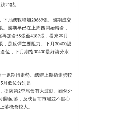
微跌
點。
21
，下月總數增加
張。國期成交
28669
張。國期早已在上周四開始轉倉，
權再加倉
張至
張，看來本月
55
4189
張，是反彈主要阻力。下月
認
30400
大倉位，下月期指
是好淡分水
30400
進一累期指走勢。總體上期指走勢較
及
月低位分別是
5
，提防第
季尾會有大波動。雖然外
2
明顯回落，反映目前市場並不擔心
上落機會較大。