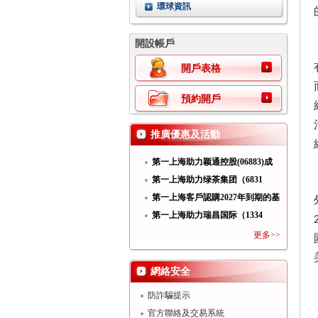
環球資訊
開設帳戶
開戶表格
預約開戶
推廣優惠及活動
第一上海助力颖通控股(06883)成
功
第一上海助力绿茶集团（6831
HK）
第一上海客戶認購2027年到期的基
第一上海助力瑞昌国际（1334
HK）
更多>>
網絡安全
防詐騙提示
官方聯絡及交易系統