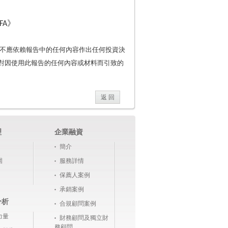
》
CFA
不應依賴報告中的任何內容作出任何投資決
對因使用此報告的任何內容或材料而引致的
返 回
理
企業融資
簡介
圍
服務詳情
保薦人案例
承銷案例
分析
合規顧問案例
力量
財務顧問及獨立財
務顧問