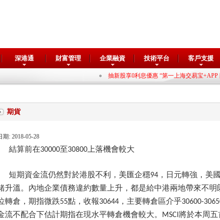
深港通
財富管理
企業融資
技術平台
客戶支援
抽新股享0利息優惠 “第一上海交易宝+APP 限定”
期貨
日期: 2018-05-28
結算前在
至
上落機會較大
30000
30800
短期資金流仍然對於港股不利，美匯企穩
，日元轉強，美
94
緒升溫。內地企業債務違約數量上升，都是給中港兩地帶來不明
位轉倉，期指微跌
點，收報
，主要轉倉區介乎
55
30644
30600-3065
金流不配合下估計期指在現水平轉倉機會較大。
將於本周五
MSCI