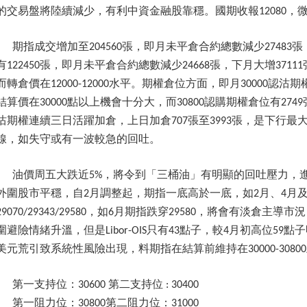
的交易盤將陸續減少，有利中資金融股靠穩。國期收報
，
12080
期指成交增加至
張，即月未平倉合約總數減少
張
204560
27483
有
張，即月未平倉合約總數減少
張，下月大增
122450
24668
37111
而轉倉價在
水平。期權倉位方面，即月
認沽期
12000-12000
30000
結算價在
點以上機會十分大，而
認購期權倉位有
30000
30800
2749
沽期權連續三日活躍加倉，上日加倉
張至
張，是下行最
707
3993
線，如失守或有一波較急的回吐。
油價周五大跌近
，將令到「三桶油」有明顯的回吐壓力，
5%
外圍股市平穩，自
月調整起，期指一底高於一底，如
月、
月
2
2
4
，如
月期指跌穿
，將會有淡倉主導市況
29070/29343/29580
6
29580
圍避險情緒升溫，但是
只有
點子，較
月初高位
點子
Libor-OIS
43
4
59
美元荒引致系統性風險出現，料期指在結算前維持在
30000-30800
第一支持位：
第二支持位
30600
: 30400
第一阻力位：
第二阻力位：
30800
31000