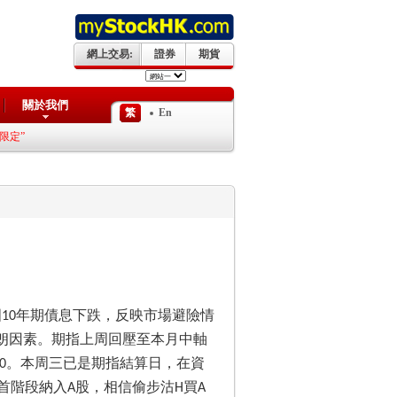
網上交易:
證券
期貨
關於我們
繁
En
國
年期債息下跌，反映市場避險情
10
朗因素。期指上周回壓至本月中軸
。本周三已是期指結算日，在資
0
首階段納入
股，相信偷步沽
買
A
H
A