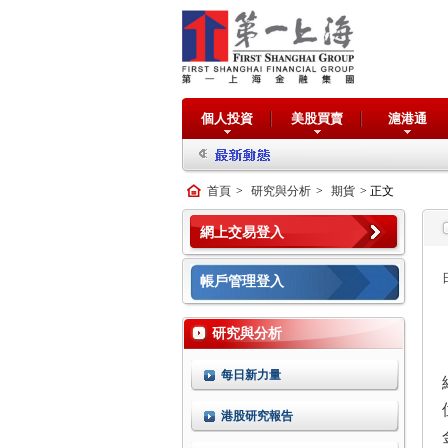
個人投資
美股買賣
滬港通
首頁
>
研究與分析
>
期貨
> 正文
網上交易登入
帳戶管理登入
研究與分析
每日新力量
港股研究報告