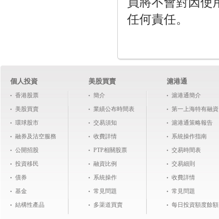
員將不會對因使
任何責任。
個人投資
美股買賣
滬港通
香港股票
簡介
滬港通簡介
美股買賣
業績公布時間表
第一上海特有融資
環球股市
交易須知
滬港通策略報告
融券及沽空服務
收費詳情
系統操作指南
公開招股
PTP相關股票
交易時間表
投資移民
融資比例
交易細則
債券
系統操作
收費詳情
基金
常見問題
常見問題
結構性產品
多渠道買賣
每日投資額度餘額