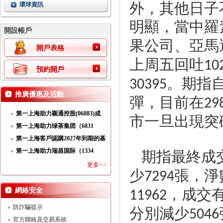
外，其他日子
環球資訊
明顯，當中羅
開設帳戶
果公司、亞馬
開戶表格
上周五回吐
10
預約開戶
。期指
30395
推廣優惠及活動
彈，目前在
29
第一上海助力颖通控股(06883)成
市一旦出現突
功
第一上海助力绿茶集团（6831
HK）
第一上海客戶認購2027年到期的基
期指最終成
第一上海助力瑞昌国际（1334
HK）
更多>>
少
張，淨
7294
，成交
網絡安全
11962
分別減少
防詐騙提示
5046
官方聯絡及交易系統