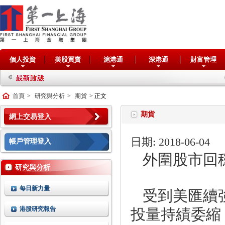
個人投資
美股買賣
滬港通
深港通
財富管理
抽
首頁
>
研究與分析
>
期貨
> 正文
期貨
網上交易登入
日期: 2018-06-04
帳戶管理登入
外圍股市回
研究與分析
每日新力量
受到美匯續
投量持績委縮
港股研究報告