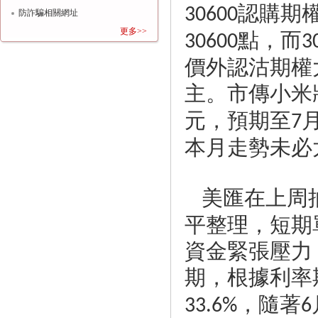
認購期
30600
防詐騙相關網址
點，而
更多>>
30600
3
價外認沽期權
主。市傳小米
元，預期至
7
本月走勢未必
美匯在上周
平整理，短期
資金緊張壓力
期，根據利率
，隨著
33.6%
6