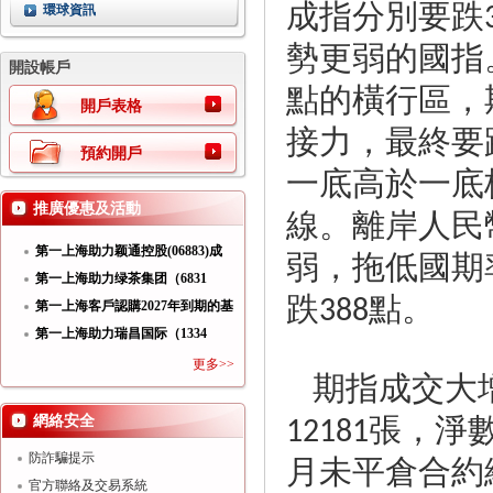
成指分別要跌
環球資訊
勢更弱的國指
開設帳戶
點的橫行區，
開戶表格
接力，最終要
預約開戶
一底高於一底
推廣優惠及活動
線。離岸人民
第一上海助力颖通控股(06883)成
弱，拖低國期
功
第一上海助力绿茶集团（6831
跌
點。
388
HK）
第一上海客戶認購2027年到期的基
第一上海助力瑞昌国际（1334
HK）
更多>>
期指成交大
張，淨
網絡安全
12181
月未平倉合約
防詐騙提示
官方聯絡及交易系統