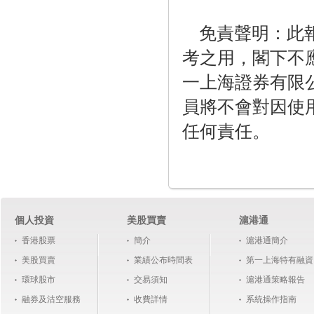
免責聲明：此
考之用，閣下不
一上海證券有限
員將不會對因使
任何責任。
個人投資
美股買賣
滬港通
香港股票
簡介
滬港通簡介
美股買賣
業績公布時間表
第一上海特有融資
環球股市
交易須知
滬港通策略報告
融券及沽空服務
收費詳情
系統操作指南