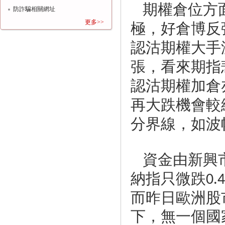
期權倉位方
防詐騙相關網址
極，好倉博反
更多>>
認沽期權大手
張，看來期指
認沽期權加倉
再大跌機會較
分界線，如波
資金由新興
納指只微跌
0.
而昨日歐洲股
下，無一個國