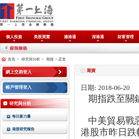
個人投資
美股買賣
滬港通
深港通
財富管理
抽
首頁
>
研究與分析
>
期貨
> 正文
期貨
網上交易登入
日期: 2018-06-20
帳戶管理登入
期指跌至關
研究與分析
中美貿易戰
每日新力量
港股市昨日跌
港股研究報告