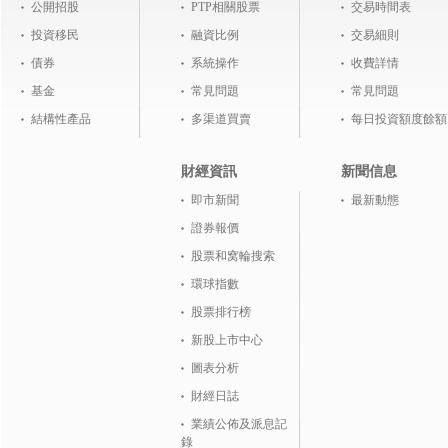
公開招股
PTP相關股票
交易時間表
投資移民
融資比例
交易細則
債券
系統操作
收費詳情
基金
常見問題
常見問題
結構性產品
多渠道買賣
每日投資額度餘額
財經資訊
新聞信息
即市新聞
最新動態
證券報價
股票和窝輪搜索
環球指數
股票排行榜
新股上市中心
圖表分析
財經日誌
業績公佈及派息記
錄