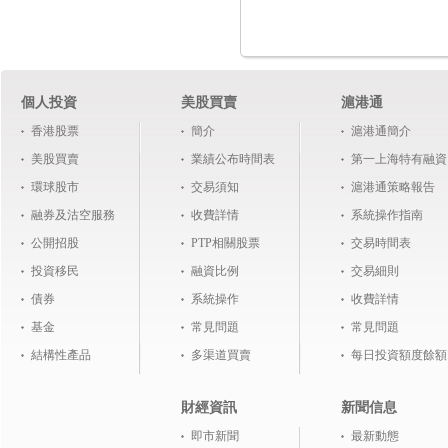
個人投資
美股買賣
滬港通
香港股票
簡介
滬港通簡介
美股買賣
業績公布時間表
第一上海特有融資
環球股市
交易須知
滬港通策略報告
融券及沽空服務
收費詳情
系統操作指南
公開招股
PTP相關股票
交易時間表
投資移民
融資比例
交易細則
債券
系統操作
收費詳情
基金
常見問題
常見問題
結構性產品
多渠道買賣
每日投資額度餘額
財經資訊
新聞信息
即市新聞
最新動態