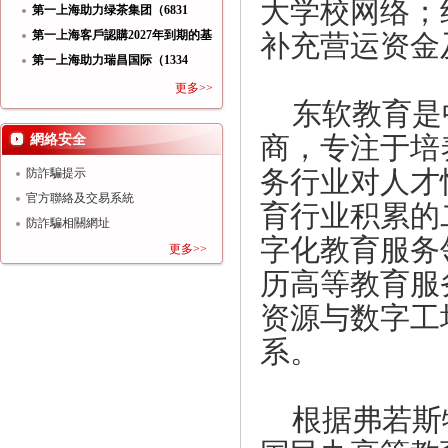
大学校网络；
功
第一上海助力绿茶集团（6831
HK）
第一上海客戶認購2027年到期的基
补充营运资金
第一上海助力瑞昌国际（1334
HK）
更多>>
东软教育是
網絡安全
商，专注于培
防詐騙提示
务行业对人才
官方聯絡及交易系統
育行业积累的
防詐騙相關網址
字化教育服务
更多>>
历高等教育服
资源与数字工
系。
根据弗若斯