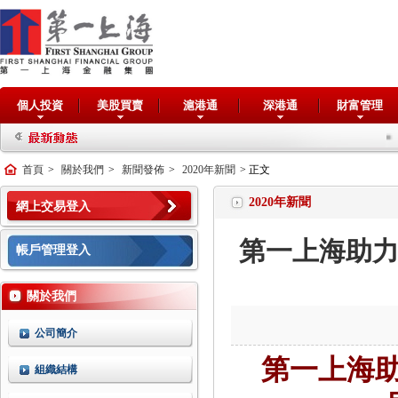
個人投資
美股買賣
滬港通
深港通
財富管理
交易
首頁
>
關於我們
>
新聞發佈
>
2020年新聞
> 正文
2020年新聞
網上交易登入
第一上海助力东
帳戶管理登入
關於我們
公司簡介
第一上海
組織結構