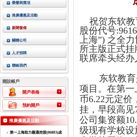
榮譽與獎項
推廣優惠及活動
祝贺东软教
新聞發佈
股份代号
:961
上海”
)
之全力
關聯公司
所主版正式挂
人才招聘
联席牵头经办
聯絡我們
东软教育
開設帳戶
项目。在第一
開戶表格
币
6.22
元定价
預約開戶
挂，早段高见
公司集资额
10
推廣優惠及活動
级现有学校设
第一上海助力颖通控股(06883)成