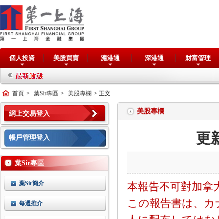
個人投資
美股買賣
滬港通
深港通
財富管理
首頁
>
葉Sir專區
>
美股專欄
> 正文
美股專欄
網上交易登入
更新
帳戶管理登入
葉Sir專區
葉Sir簡介
本報告不可對加拿
この報告書は、カ
每週推介