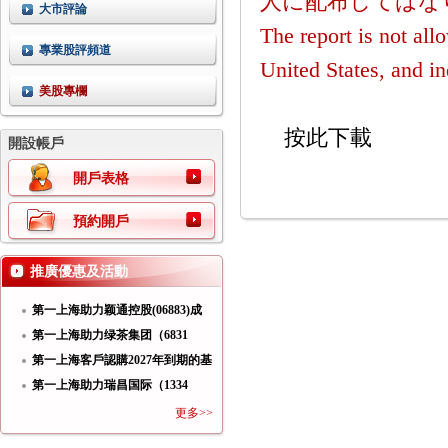
人に配布してはな
大市評論
The report is not all
專業股評頻道
United States, and in
美股專欄
按此下載
開設帳戶
開戶表格
預約開戶
推廣優惠及活動
第一上海助力颖通控股(06883)成
功
第一上海助力绿茶集团（6831
HK）
第一上海客戶認購2027年到期的基
第一上海助力瑞昌国际（1334
HK）
更多>>