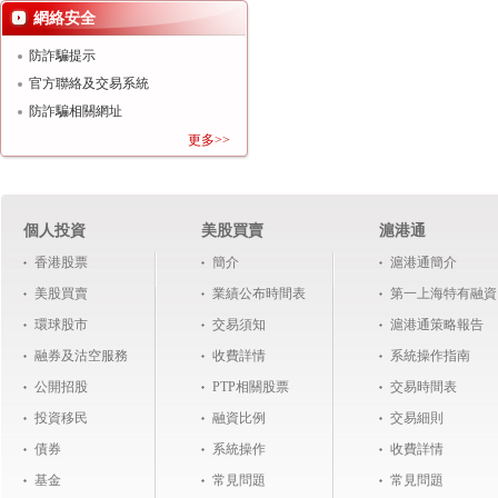
網絡安全
防詐騙提示
官方聯絡及交易系統
防詐騙相關網址
更多>>
個人投資
美股買賣
滬港通
香港股票
簡介
滬港通簡介
美股買賣
業績公布時間表
第一上海特有融資
環球股市
交易須知
滬港通策略報告
融券及沽空服務
收費詳情
系統操作指南
公開招股
PTP相關股票
交易時間表
投資移民
融資比例
交易細則
債券
系統操作
收費詳情
基金
常見問題
常見問題