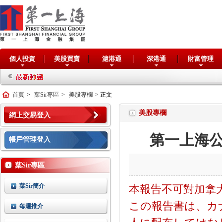
個人投資
美股買賣
滬港通
深港通
財富管理
首頁
>
葉Sir專區
>
美股專欄
> 正文
美股專欄
網上交易登入
第一上海公司
帳戶管理登入
葉Sir專區
葉Sir簡介
本報告不可對加拿
この報告書は、カ
每週推介