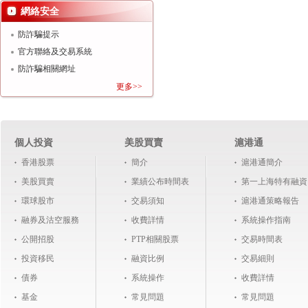
網絡安全
防詐騙提示
官方聯絡及交易系統
防詐騙相關網址
更多>>
個人投資
美股買賣
滬港通
香港股票
簡介
滬港通簡介
美股買賣
業績公布時間表
第一上海特有融資
環球股市
交易須知
滬港通策略報告
融券及沽空服務
收費詳情
系統操作指南
公開招股
PTP相關股票
交易時間表
投資移民
融資比例
交易細則
債券
系統操作
收費詳情
基金
常見問題
常見問題