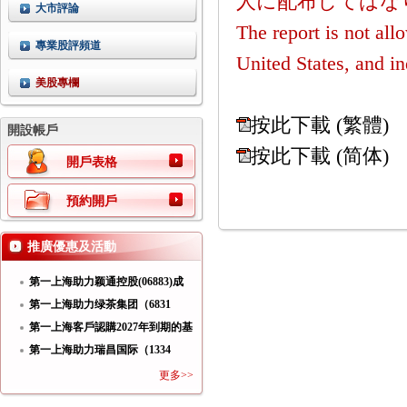
人に配布してはな
大市評論
The report is not all
專業股評頻道
United States, and in
美股專欄
按此下載 (繁體)
開設帳戶
按此下載 (简体)
開戶表格
預約開戶
推廣優惠及活動
第一上海助力颖通控股(06883)成
功
第一上海助力绿茶集团（6831
HK）
第一上海客戶認購2027年到期的基
第一上海助力瑞昌国际（1334
HK）
更多>>